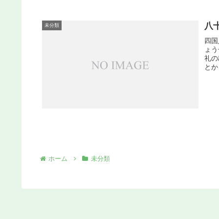
八
未分類
四国
ょう
礼の
とか
ホーム
未分類