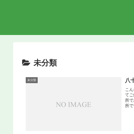
未分類
八
未分類
こん
てご
所で
所で